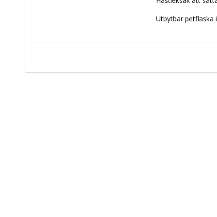
Hästleksak att sätta
Utbytbar petflaska i