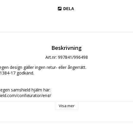
DELA
Beskrivning
Art.nr: 997841/996498
en design gäller ingen retur- eller ångerrätt.

1384-17 godkänd.

egen samshield hjälm här:

Visa mer