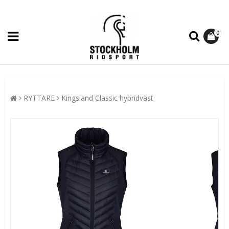
0
RYTTARE
Kingsland Classic hybridväst