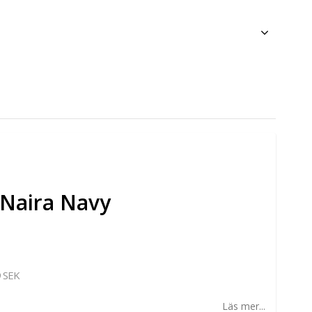
LNaira Navy
 SEK
Läs mer...