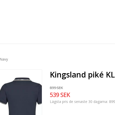
 Navy
Kingsland piké K
899 SEK
539 SEK
899
Lägsta pris de senaste 30 dagarna