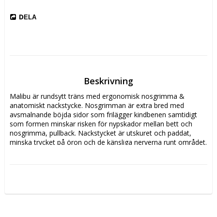
DELA
Beskrivning
Malibu är rundsytt träns med ergonomisk nosgrimma & 
anatomiskt nackstycke. Nosgrimman är extra bred med 
avsmalnande böjda sidor som frilägger kindbenen samtidigt 
som formen minskar risken för nypskador mellan bett och 
nosgrimma, pullback. Nackstycket är utskuret och paddat, 
minska trycket på öron och de känsliga nerverna runt området. 
Pannbandet är något böjt och en rad med stora ljusa 
kristaller.Ett snyggt & prisvärt träns av bra kvalitet.