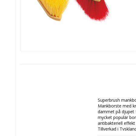
Superbrush mankbor
Mankborste med kraf
dammet på djupet fr
mycket populär bors
antibakteriell effek
Tillverkad i Tyskland
*100 % PPN
