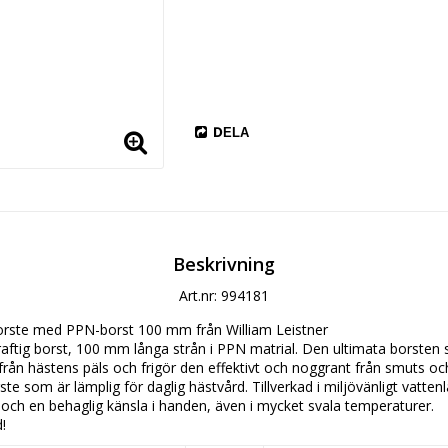
DELA
Beskrivning
Art.nr: 994181
ste med PPN-borst 100 mm från William Leistner

tig borst, 100 mm långa strån i PPN matrial. Den ultimata borsten s
ån hästens päls och frigör den effektivt och noggrant från smuts oc
te som är lämplig för daglig hästvård. Tillverkad i miljövänligt vatten
t och en behaglig känsla i handen, även i mycket svala temperaturer.

!
