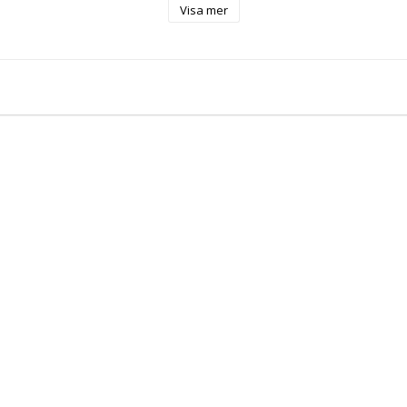
Visa mer
diumhård

9 cm