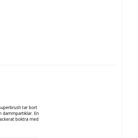
uperbrush tar bort 
h dammpartiklar. En 
lackerat bokträ med 