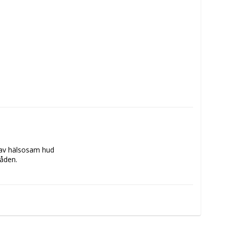
 av hälsosam hud 
råden.