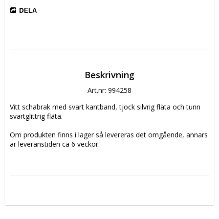
DELA
Beskrivning
Art.nr: 994258
Vitt schabrak med svart kantband, tjock silvrig fläta och tunn 
svartglittrig fläta.

Om produkten finns i lager så levereras det omgående, annars 
är leveranstiden ca 6 veckor. 

Ring eller maila oss vid frågor om lagersaldo.