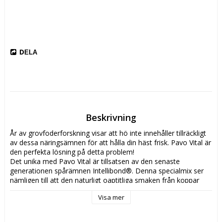
DELA
Beskrivning
År av grovfoderforskning visar att hö inte innehåller tillräckligt 
av dessa näringsämnen för att hålla din häst frisk. Pavo Vital är 
den perfekta lösning på detta problem!

Det unika med Pavo Vital är tillsatsen av den senaste 
generationen spårämnen Intellibond®. Denna specialmix ser 
nämligen till att den naturligt oaptitliga smaken från koppar 
och zink frigörs först i magen i stället för i munnen. Det 
Visa mer
betyder att din häst inte känner smaken av dem och viktiga 
spårämnen som är svåra att ge, alltid tas upp ordentligt. 
Tillsammans med tillsatsen av de naturliga råvarorna timotej 