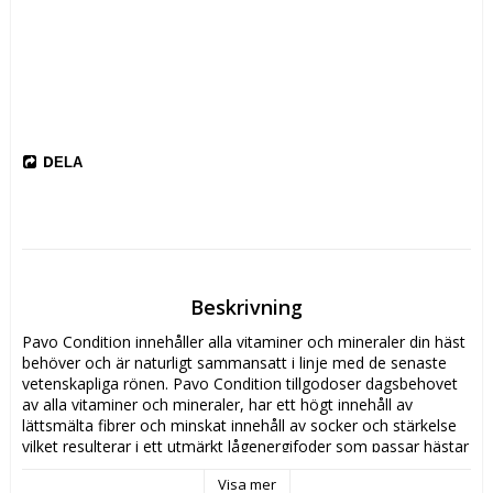
DELA
Beskrivning
Pavo Condition innehåller alla vitaminer och mineraler din häst 
behöver och är naturligt sammansatt i linje med de senaste 
vetenskapliga rönen. Pavo Condition tillgodoser dagsbehovet 
av alla vitaminer och mineraler, har ett högt innehåll av 
lättsmälta fibrer och minskat innehåll av socker och stärkelse 
vilket resulterar i ett utmärkt lågenergifoder som passar hästar 
och ponnys på fritidsnivå, de som tävlar på en lägre nivå eller 
Visa mer
för de hästar med mycket egen motor. Pavo Condition är 