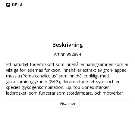
DELA
Beskrivning
Art.nr: 992884
Ett naturligt fodertillskott som innehåller näringsämnen som är 
viktiga för ledernas funktion. Innehåller extrakt av grön-läppad 
mussla (Perna canaliculus) som innehåller rikligt med 
glukosaminoglykaner (GAG), fleromättade fettsyror och en 
speciell glykogenkombination. Equitop Gonex stärker 
ledbrosket, som fungerar som stötdämpare, och motverkar 
därmed sportskador och överansträngningar.
Visa mer