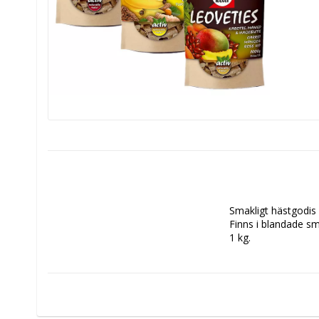
Smakligt hästgodis 
Finns i blandade sma
1 kg.