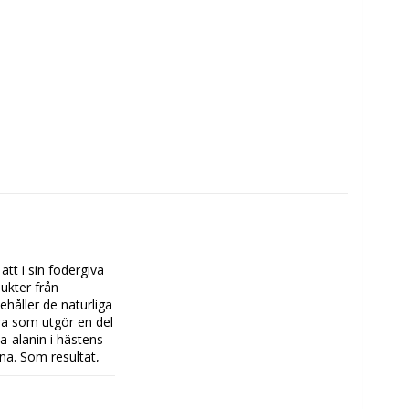
t i sin fodergiva 
kter från 
håller de naturliga 
ra som utgör en del 
-alanin i hästens 
a. Som resultat, 
are innehåller inte 