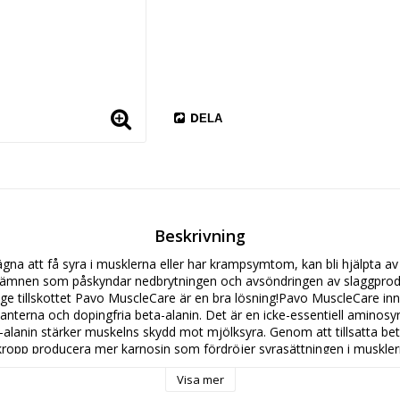
DELA
Beskrivning
na att få syra i musklerna eller har krampsymtom, kan bli hjälpta av at
ngsämnen som påskyndar nedbrytningen och avsöndringen av slaggprodu
 ge tillskottet Pavo MuscleCare är en bra lösning!Pavo MuscleCare inne
danterna och dopingfria beta-alanin. Det är en icke-essentiell aminosy
-alanin stärker muskelns skydd mot mjölksyra. Genom att tillsatta beta
ropp producera mer karnosin som fördröjer syrasättningen i musklern
 ett högintensivt arbetspass lättare och under längre tid. Pavo MuscleC
Visa mer
ör i en glutenfri diet.