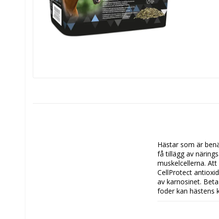
Hästar som är benäg
få tillägg av näri
muskelcellerna. Att
CellProtect antioxi
av karnosinet. Beta
foder kan hästens k
kan din häst utföra
vete och passar därf